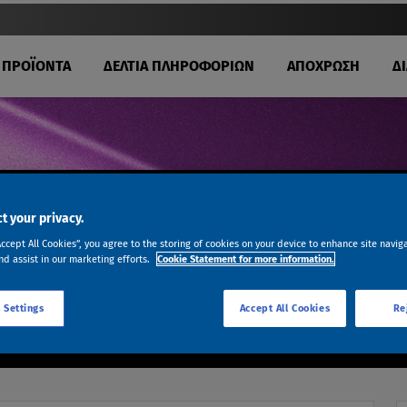
ΠΡΟΪΟΝΤΑ
ΔΕΛΤΙΑ ΠΛΗΡΟΦΟΡΙΩΝ
ΑΠΟΧΡΩΣΗ
Δ
t your privacy.
Ι ΥΠΟΣΤΗΡΙΞΗ
Accept All Cookies”, you agree to the storing of cookies on your device to enhance site navig
nd assist in our marketing efforts.
Cookie Statement for more information.
υποβάλετε το αίτημά σας. Θα επικοινωνήσουμε μαζί σας εντός
.
 Settings
Accept All Cookies
Re