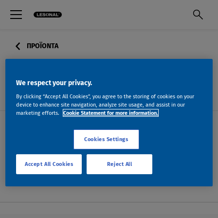
ΠΡΟΪΟΝΤΑ
1K-ETCH-PRIMER-RTS
We respect your privacy.
By clicking “Accept All Cookies”, you agree to the storing of cookies on your
device to enhance site navigation, analyze site usage, and assist in our
marketing efforts.
Cookie Statement for more information.
Cookies Settings
ΔΕΛΤΙΑ ΠΛΗΡΟΦΟΡΙΩΝ
Accept All Cookies
Reject All
ΜΕΤΑΒΑΣΗ ΣΤΗΝ ΑΝΑΖΉΤΗΣΗ ΔΔΑ