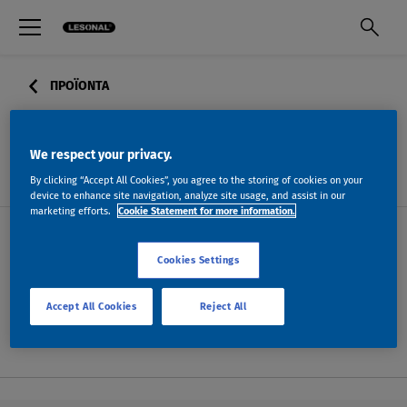
ΠΡΟΪΟΝΤΑ
2K-FILLER-540
We respect your privacy.
By clicking “Accept All Cookies”, you agree to the storing of cookies on your
device to enhance site navigation, analyze site usage, and assist in our
marketing efforts.
Cookie Statement for more information.
Cookies Settings
ΔΕΛΤΙΑ ΠΛΗΡΟΦΟΡΙΩΝ
Accept All Cookies
Reject All
ΜΕΤΑΒΑΣΗ ΣΤΗΝ ΑΝΑΖΉΤΗΣΗ ΔΔΑ